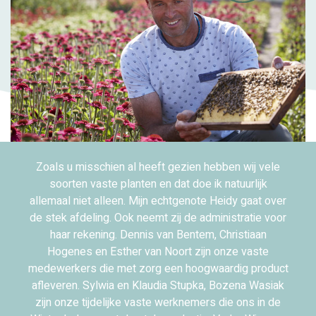
Zoals u misschien al heeft gezien hebben wij vele
soorten vaste planten en dat doe ik natuurlijk
allemaal niet alleen. Mijn echtgenote Heidy gaat over
de stek afdeling. Ook neemt zij de administratie voor
haar rekening. Dennis van Bentem, Christiaan
Hogenes en Esther van Noort zijn onze vaste
medewerkers die met zorg een hoogwaardig product
afleveren. Sylwia en Klaudia Stupka, Bozena Wasiak
zijn onze tijdelijke vaste werknemers die ons in de