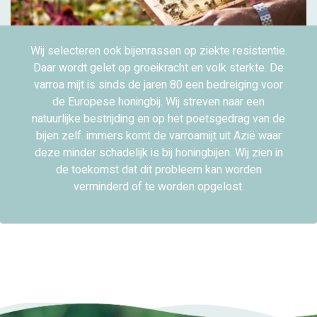
Wij selecteren ook bijenrassen op ziekte resistentie.
Daar wordt gelet op groeikracht en volk sterkte. De
varroa mijt is sinds de jaren 80 een bedreiging voor
de Europese honingbij. Wij streven naar een
natuurlijke bestrijding en op het poetsgedrag van de
bijen zelf. immers komt de varroamijt uit Azië waar
deze minder schadelijk is bij honingbijen. Wij zien in
de toekomst dat dit probleem kan worden
verminderd of te worden opgelost.