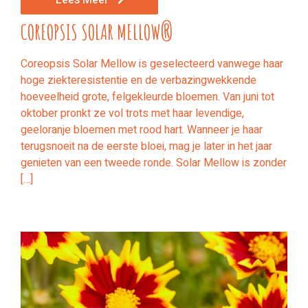
Lees Meer
COREOPSIS SOLAR MELLOW®
Coreopsis Solar Mellow is geselecteerd vanwege haar
hoge ziekteresistentie en de verbazingwekkende
hoeveelheid grote, felgekleurde bloemen. Van juni tot
oktober pronkt ze vol trots met haar levendige,
geeloranje bloemen met rood hart. Wanneer je haar
terugsnoeit na de eerste bloei, mag je later in het jaar
genieten van een tweede ronde. Solar Mellow is zonder
[…]