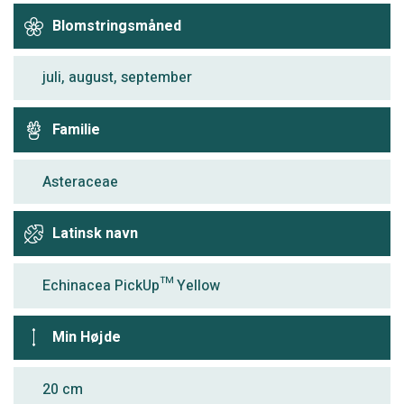
Blomstringsmåned
juli, august, september
Familie
Asteraceae
Latinsk navn
Echinacea PickUp™ Yellow
Min Højde
20 cm