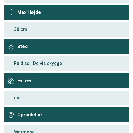
Max Højde
30 cm
Sted
Fuld sol, Delvis skygge
Farver
gul
Oprindelse
Warmond