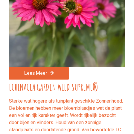
Lees Meer
ECHINACEA GARDEN WILD SUPREME®
Sterke wat hogere als tuinplant geschikte Zonnenhoed.
De bloemen hebben meer bloemblaadjes wat de plant
een vol en rijk karakter geeft. Wordt rijkelijk bezocht
door bijen en vlinders. Houd van een zonnige
standplaats en doorlatende grond. Van bewortelde TC