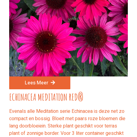
Lees Meer
ECHINACEA MEDITATION RED®
Evenals alle Meditation serie Echinacea is deze net zo
compact en bossig. Bloeit met paars roze bloemen die
lang doorbloeiein. Sterke plant geschikt voor terras
plant of zonnige border. Voor 3 liter container geschikt