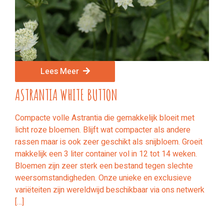
Lees Meer
ASTRANTIA WHITE BUTTON
Compacte volle Astrantia die gemakkelijk bloeit met
licht roze bloemen. Blijft wat compacter als andere
rassen maar is ook zeer geschikt als snijbloem. Groeit
makkelijk een 3 liter container vol in 12 tot 14 weken.
Bloemen zijn zeer sterk een bestand tegen slechte
weersomstandigheden. Onze unieke en exclusieve
variëteiten zijn wereldwijd beschikbaar via ons netwerk
[…]