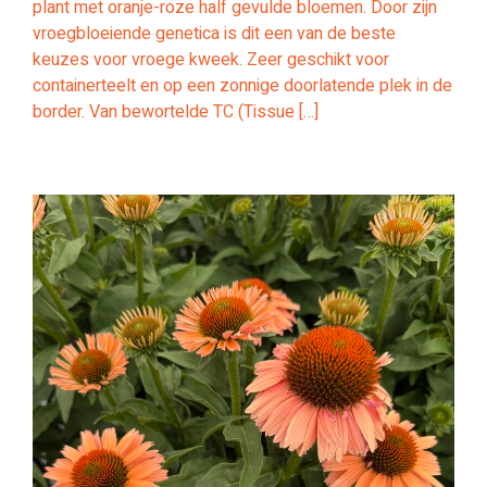
plant met oranje-roze half gevulde bloemen. Door zijn
vroegbloeiende genetica is dit een van de beste
keuzes voor vroege kweek. Zeer geschikt voor
containerteelt en op een zonnige doorlatende plek in de
border. Van bewortelde TC (Tissue […]