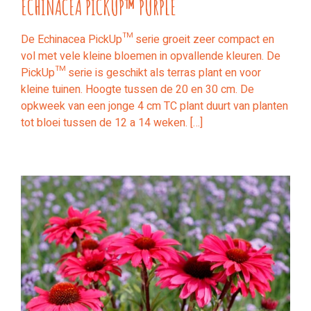
ECHINACEA PICKUP™ PURPLE
De Echinacea PickUp™ serie groeit zeer compact en
vol met vele kleine bloemen in opvallende kleuren. De
PickUp™ serie is geschikt als terras plant en voor
kleine tuinen. Hoogte tussen de 20 en 30 cm. De
opkweek van een jonge 4 cm TC plant duurt van planten
tot bloei tussen de 12 a 14 weken. […]