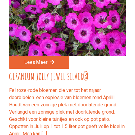
Lees Meer
GERANIUM JOLLY JEWEL SILVER®
Fel roze-rode bloemen die ver tot het najaar
doorbloeien. een explosie van bloemen rond Aprilil.
Houdt van een zonnige plek met doorlatende grond.
Verlangd een zonnige plek met doorlatende grond.
Geschikt voor kleine tuintjes en ook op pot patio.
Oppotten in Julii op 1 tot 1.5 liter pot geeft volle bloei in
Aprilil. Men kan […]