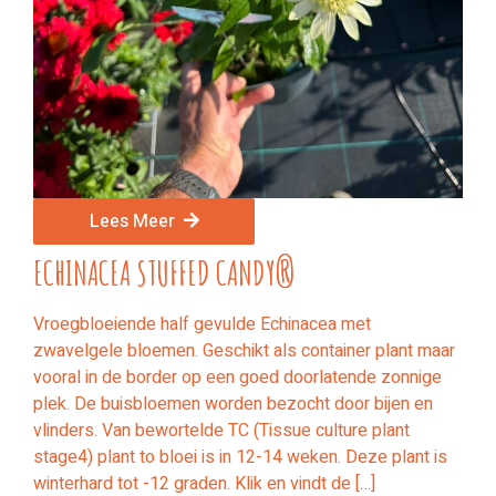
Lees Meer
ECHINACEA STUFFED CANDY®
Vroegbloeiende half gevulde Echinacea met
zwavelgele bloemen. Geschikt als container plant maar
vooral in de border op een goed doorlatende zonnige
plek. De buisbloemen worden bezocht door bijen en
vlinders. Van bewortelde TC (Tissue culture plant
stage4) plant to bloei is in 12-14 weken. Deze plant is
winterhard tot -12 graden. Klik en vindt de […]