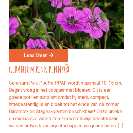
Lees Meer
GERANIUM PINK PENNY®
Geranium Pink Pouffe PPAF wordt maximaal 10-15 cm.
Begint vroeg in het voorjaar met bloeien. Dit is een
goede pot- en tuinplant omdat hij sterk, compact,
hittebestendig is en bloeit tot het einde van de zomer.
Bareroot- en Stages-planten beschikbaar! Onze unieke
en exclusieve variëteiten zijn wereldwijd beschikbaar
via ons netwerk van agentschappen van jongplanten. […]