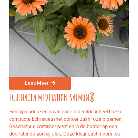
Lees Meer
ECHINACEA MEDITATION SALMON®
Een bijzondere en opvallende bloemkleur heeft deze
compacte Echinacea met donker zalm roze bloemen.
Geschikt als container plant en in de border op een
doorlatende zonnig plek. Deze kleur past mooi in de