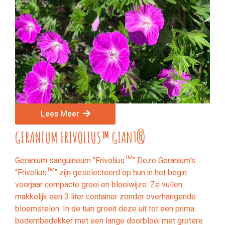
Lees Meer
GERANIUM FRIVOLIUS™ GIANT®
Geranium sanguineum “Frivolius™” Deze Geranium’s
“Frivolius™” zijn geselecteerd op hun in het begin
voorjaar compacte groei en bloeiwijze. Ze vullen
makkelijk een 3 liter container zonder overhangende
bloemstelen. In de tuin groeit deze uit tot een prima
bodembedekker met een lange doorbloei met grotere