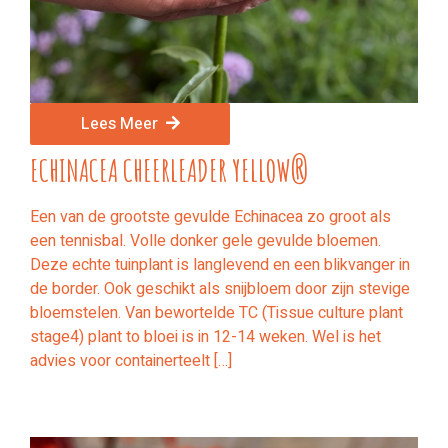
Lees Meer
ECHINACEA CHEERLEADER YELLOW®
Een van de grootste gevulde Echinacea zo groot als
een tennisbal. Volle donker gele gevulde bloemen.
Deze echte tuinplant is langlevend en een blikvanger in
de border. Ook geschikt als snijbloem door zijn stevige
bloemstelen. Van bewortelde TC (Tissue culture plant
stage4) plant to bloei is in 12-14 weken. Wel is het
advies voor containerteelt […]