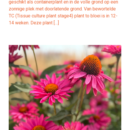
geschikt als containerplant en in de volle grond op een
zonnige plek met doorlatende grond. Van bewortelde
TC (Tissue culture plant stage4) plant to bloei is in 12-
14 weken. Deze plant […]