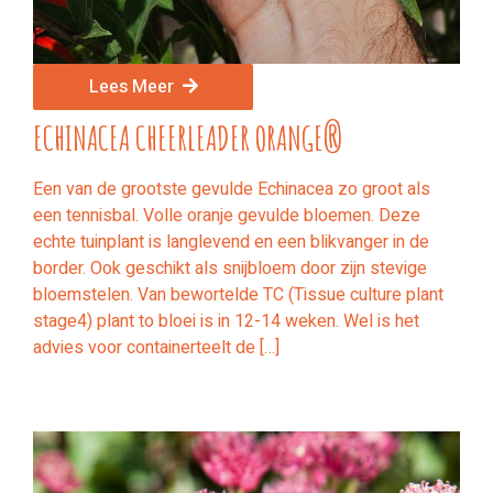
Lees Meer
ECHINACEA CHEERLEADER ORANGE®
Een van de grootste gevulde Echinacea zo groot als
een tennisbal. Volle oranje gevulde bloemen. Deze
echte tuinplant is langlevend en een blikvanger in de
border. Ook geschikt als snijbloem door zijn stevige
bloemstelen. Van bewortelde TC (Tissue culture plant
stage4) plant to bloei is in 12-14 weken. Wel is het
advies voor containerteelt de […]