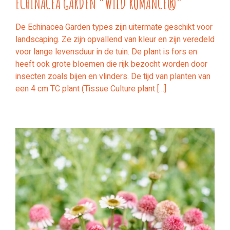
ECHINACEA GARDEN “WILD ROMANCE®”
De Echinacea Garden types zijn uitermate geschikt voor
landscaping. Ze zijn opvallend van kleur en zijn veredeld
voor lange levensduur in de tuin. De plant is fors en
heeft ook grote bloemen die rijk bezocht worden door
insecten zoals bijen en vlinders. De tijd van planten van
een 4 cm TC plant (Tissue Culture plant […]